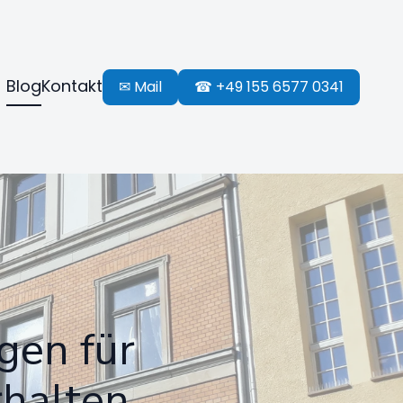
Blog
Kontakt
✉ Mail
☎ +49 155 6577 0341
gen für
rhalten