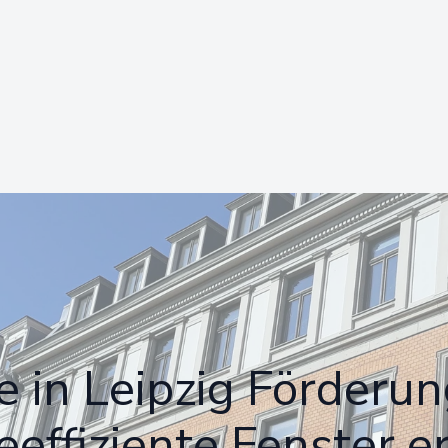
e in Leipzig Förderun
eeffiziente Fenster e